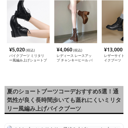
¥
5,020
¥
4,060
¥
13,000
(税込)
(税込)
(税
バイクブーツ ミリタリ
レディース レースアッ
レザーサイドジ
ー風編み上げショートブ
プ チャンキーヒール バ
イクブーツ
ーツ
イクブーツ
夏のショートブーツコーデおすすめ5選！通
気性が良く長時間歩いても蒸れにくいミリタ
リー風編み上げバイクブーツ