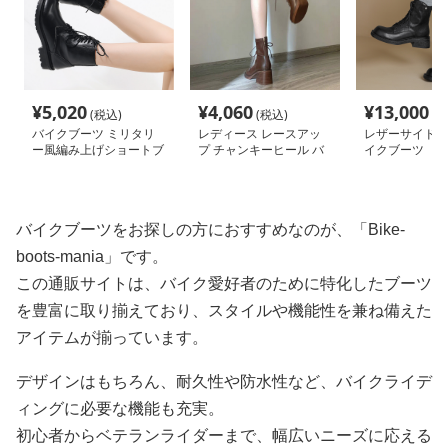
¥
5,020
¥
4,060
¥
13,000
(税込)
(税込)
(税
バイクブーツ ミリタリ
レディース レースアッ
レザーサイドジ
ー風編み上げショートブ
プ チャンキーヒール バ
イクブーツ
ーツ
イクブーツ
バイクブーツをお探しの方におすすめなのが、「Bike-
boots-mania」です。
この通販サイトは、バイク愛好者のために特化したブーツ
を豊富に取り揃えており、スタイルや機能性を兼ね備えた
アイテムが揃っています。
デザインはもちろん、耐久性や防水性など、バイクライデ
ィングに必要な機能も充実。
初心者からベテランライダーまで、幅広いニーズに応える