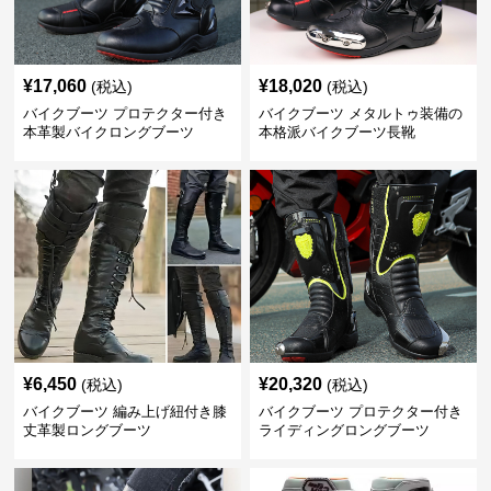
¥
17,060
¥
18,020
(税込)
(税込)
バイクブーツ プロテクター付き
バイクブーツ メタルトゥ装備の
本革製バイクロングブーツ
本格派バイクブーツ長靴
¥
6,450
¥
20,320
(税込)
(税込)
バイクブーツ 編み上げ紐付き膝
バイクブーツ プロテクター付き
丈革製ロングブーツ
ライディングロングブーツ