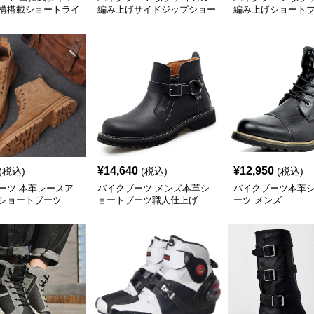
構搭載ショートライ
編み上げサイドジップショー
編み上げショート
ブーツ
トブーツ
¥
14,640
¥
12,950
(税込)
(税込)
(税込)
ーツ 本革レースア
バイクブーツ メンズ本革シ
バイクブーツ本革
ショートブーツ
ョートブーツ職人仕上げ
ーツ メンズ