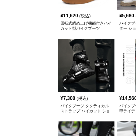
¥
11,620
¥
5,680
(税込)
クーポンを取得する
回転式締め上げ機能付きハイ
バイクブ
カット型バイクブーツ
ダー シ
¥
7,300
¥
14,56
(税込)
バイクブーツ タクティカル
バイクブ
ストラップ ハイカット ショ
甲ライデ
ートブーツ
ツ