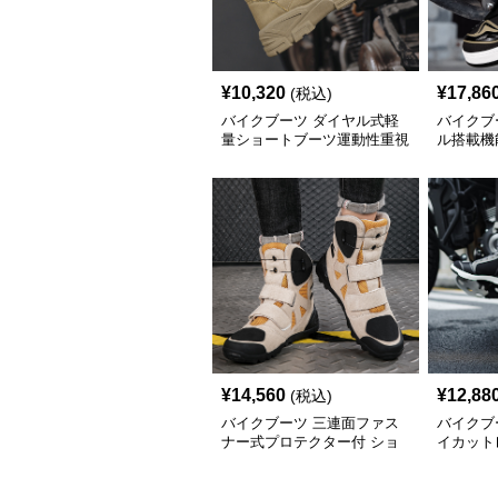
¥
10,320
¥
17,86
(税込)
バイクブーツ ダイヤル式軽
バイクブ
量ショートブーツ運動性重視
ル搭載機
モデル
¥
14,560
¥
12,88
(税込)
バイクブーツ 三連面ファス
バイクブ
ナー式プロテクター付 ショ
イカット
ートブーツ
ートブー