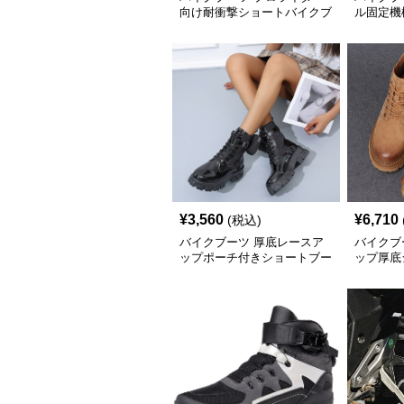
向け耐衝撃ショートバイクブ
ル固定機
ーツ
ディング
¥
3,560
¥
6,710
(税込)
バイクブーツ 厚底レースア
バイクブ
ップポーチ付きショートブー
ップ厚底
ツ