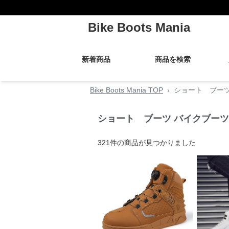
Bike Boots Mania
新着商品
商品を検索
Bike Boots Mania TOP
›
ショート ブーツ
×
新規ユーザー限定クーポ
ショート ブーツ バイクブーツ
ン！
321
件の商品が見つかりました
期間限定! 9%OFFクーポンです
取得後、決済画面で自動適用されます
コー
4E7DGPC2
ド: