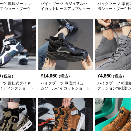
ーツ 厚底ソール レ
バイクブーツ カジュアルハ
バイクブーツ 厚底
プ ショートブーツ
イカットレースアップショー
風ショートブーツ
トブーツ
0
¥
14,060
¥
4,860
(税込)
(税込)
(税込)
ーツ 回転式ダイヤ
バイクブーツ 厚底ボリュー
バイクブーツ 軽量
イディングショート
ムソールハイカットショート
クッション性抜群
ブーツ
ーツ