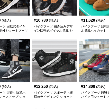
0
¥
10,780
¥
11,620
(税込)
(税込)
(税込)
ーツ 回転式ダイヤ
バイクブーツ 編み込みデザ
バイクブーツ 回転
能性ショートブーツ
イン回転式ダイヤル搭載 シ
ル搭載ハイカット
ョートブーツ
ブーツ
0
¥
12,250
¥
14,800
(税込)
(税込)
(税込)
ーツ 街乗り快適ハ
バイクブーツ スポーティ紐
バイクブーツ 紐靴
レースアップ ショ
締めライディング ショート
バイク用ショート
ツ
ブーツ