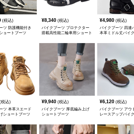
0
¥
8,340
¥
4,980
(税込)
(税込)
(税込)
ーツ 防護機能付き
バイクブーツ プロテクター
バイクブーツ 四連
ショートブーツ
搭載高性能二輪車用ショート
本革ミドル丈バイ
ブーツ
¥
9,940
¥
6,120
(税込)
(税込)
(税込)
ーツ 本革スエード
バイクブーツ 厚底編み上げ
バイクブーツ アウ
げショートブーツ
ショートブーツ
レースアップバイ
ブーツ