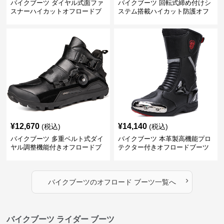
バイクブーツ ダイヤル式面ファ
バイクブーツ 回転式締め付けシ
スナーハイカットオフロードブ
ステム搭載ハイカット防護オフ
ーツ
ロードブーツ
¥
12,670
¥
14,140
(税込)
(税込)
バイクブーツ 多重ベルト式ダイ
バイクブーツ 本革製高機能プロ
ヤル調整機能付きオフロードブ
テクター付きオフロードブーツ
ーツ
›
バイクブーツ
の
オフロード ブーツ
一覧へ
バイクブーツ ライダー ブーツ