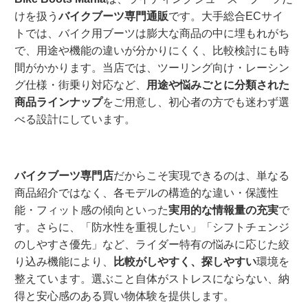
けを扱う
バイクブーツ専門通販
です。大手総合ECサイ
トでは、バイク用ブーツは膨大な商品の中に埋もれがち
で、用途や機能の違いが分かりにくく、比較検討にも時
間がかかります。当店では、ツーリング向け・レーシン
グ仕様・街乗り対応など、
用途や悩みごとに分類された
商品ラインナップ
をご用意し、初心者の方でも迷わず選
べる設計にしています。
バイクブーツ専門店
だからこそ実現できるのは、単なる
商品紹介ではなく、各モデルの構造的な違い・保護性
能・フィット感の傾向といった
実用的な情報量の充実
で
す。さらに、「防水性を重視したい」「シフトチェンジ
のしやすさ優先」など、ライダー特有の悩みに応じた絞
り込み機能により、
比較がしやすく、探しやすい
環境を
整えています。選ぶこと自体がストレスにならない、納
得と安心感のある買い物体験を提供します。