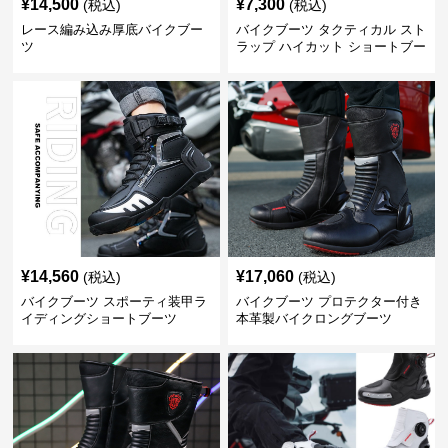
¥
14,500
¥
7,300
(税込)
(税込)
レース編み込み厚底バイクブー
バイクブーツ タクティカル スト
ツ
ラップ ハイカット ショートブー
ツ
¥
14,560
¥
17,060
(税込)
(税込)
バイクブーツ スポーティ装甲ラ
バイクブーツ プロテクター付き
イディングショートブーツ
本革製バイクロングブーツ