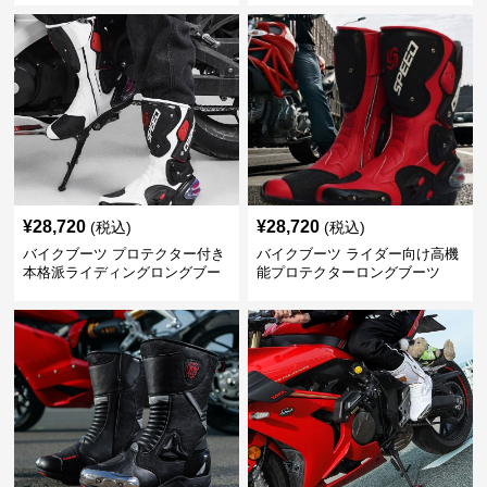
¥
28,720
¥
28,720
(税込)
(税込)
バイクブーツ プロテクター付き
バイクブーツ ライダー向け高機
本格派ライディングロングブー
能プロテクターロングブーツ
ツ