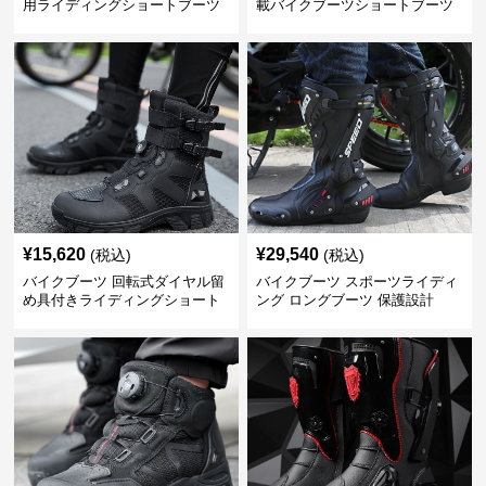
用ライディングショートブーツ
載バイクブーツショートブーツ
¥
15,620
¥
29,540
(税込)
(税込)
バイクブーツ 回転式ダイヤル留
バイクブーツ スポーツライディ
め具付きライディングショート
ング ロングブーツ 保護設計
ブーツ