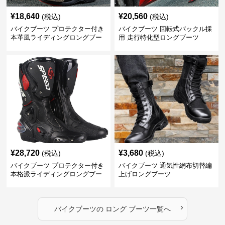
¥
18,640
¥
20,560
(税込)
(税込)
バイクブーツ プロテクター付き
バイクブーツ 回転式バックル採
本革風ライディングロングブー
用 走行特化型ロングブーツ
ツ
¥
28,720
¥
3,680
(税込)
(税込)
バイクブーツ プロテクター付き
バイクブーツ 通気性網布切替編
本格派ライディングロングブー
上げロングブーツ
ツ
›
バイクブーツ
の
ロング ブーツ
一覧へ