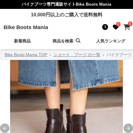
バイクブーツ
専門通販サイト
Bike Boots Mania
10,000
円以上のご購入で送料無料
0
0
Bike Boots Mania
新着商品
商品を検索
人気ランキング
Bike Boots Mania TOP
›
ショート ブーツ の一覧
›
バイクブーツ
Previous slide
Ne