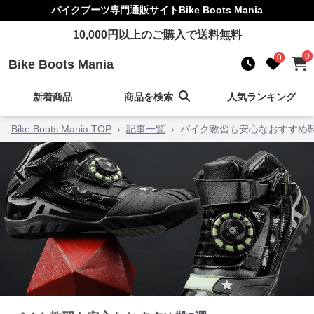
バイクブーツ
専門通販サイト
Bike Boots Mania
10,000
円以上のご購入で送料無料
0
0
Bike Boots Mania
新着商品
商品を検索
人気ランキング
Bike Boots Mania TOP
›
記事一覧
›
バイク教習も安心なおすすめ靴