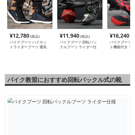
¥
12,780
¥
11,940
¥
16,240
(税込)
(税込)
(税
バイクブーツ ハイカッ
バイクブーツ 回転バッ
バイクブーツ 
トライダーブーツ 通気
クルブーツ ライダー仕
ト機能付き ラ
機能付き
様
ーツ
バイク教習におすすめ回転バックル式の靴