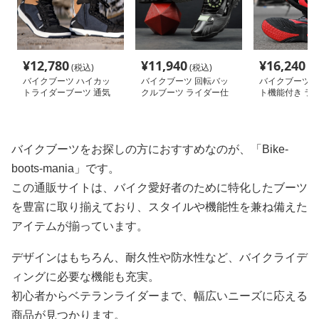
¥
12,780
¥
11,940
¥
16,240
(税込)
(税込)
(税
バイクブーツ ハイカッ
バイクブーツ 回転バッ
バイクブーツ 
トライダーブーツ 通気
クルブーツ ライダー仕
ト機能付き ラ
機能付き
様
ーツ
バイクブーツをお探しの方におすすめなのが、「Bike-
boots-mania」です。
この通販サイトは、バイク愛好者のために特化したブーツ
を豊富に取り揃えており、スタイルや機能性を兼ね備えた
アイテムが揃っています。
デザインはもちろん、耐久性や防水性など、バイクライデ
ィングに必要な機能も充実。
初心者からベテランライダーまで、幅広いニーズに応える
商品が見つかります。