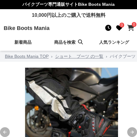
バイクブーツ
専門通販サイト
Bike Boots Mania
10,000
円以上のご購入で送料無料
0
0
Bike Boots Mania
新着商品
商品を検索
人気ランキング
Bike Boots Mania TOP
›
ショート ブーツ の一覧
›
バイクブーツ
Previous slide
Ne