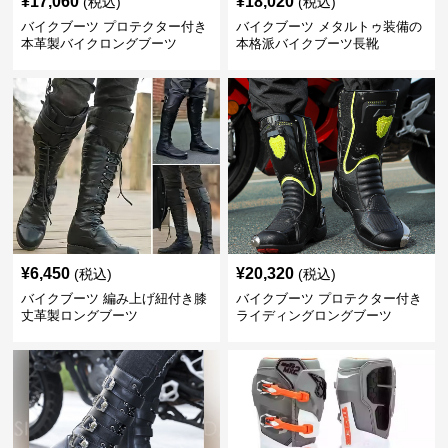
¥
17,060
¥
18,020
(税込)
(税込)
バイクブーツ プロテクター付き
バイクブーツ メタルトゥ装備の
本革製バイクロングブーツ
本格派バイクブーツ長靴
¥
6,450
¥
20,320
(税込)
(税込)
バイクブーツ 編み上げ紐付き膝
バイクブーツ プロテクター付き
丈革製ロングブーツ
ライディングロングブーツ