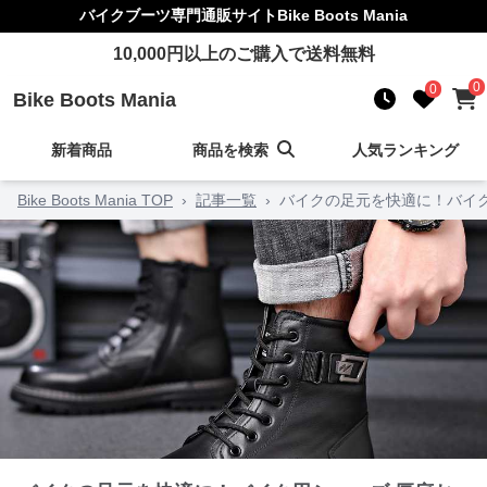
バイクブーツ
専門通販サイト
Bike Boots Mania
10,000
円以上のご購入で送料無料
0
0
Bike Boots Mania
新着商品
商品を検索
人気ランキング
Bike Boots Mania TOP
›
記事一覧
›
バイクの足元を快適に！バイク