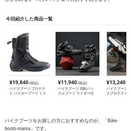
今回紹介した商品一覧
¥
19,840
¥
11,940
¥
13,240
(税込)
(税込)
(税
バイクブーツ プロテク
バイクブーツ 回転バッ
バイクブーツ 
ト バイカーブーツ ミド
クルブーツ ライダー仕
スプロテクトブ
ル丈
様
バイクブーツをお探しの方におすすめなのが、「Bike-
boots-mania」です。