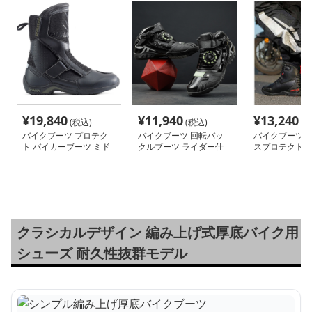
¥
19,840
¥
11,940
¥
13,240
(税込)
(税込)
(税
バイクブーツ プロテク
バイクブーツ 回転バッ
バイクブーツ 
ト バイカーブーツ ミド
クルブーツ ライダー仕
スプロテクトブ
ル丈
様
クラシカルデザイン 編み上げ式厚底バイク用
シューズ 耐久性抜群モデル