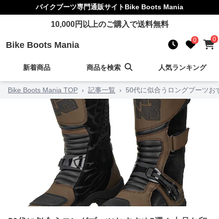
バイクブーツ
専門通販サイト
Bike Boots Mania
10,000
円以上のご購入で送料無料
0
0
Bike Boots Mania
新着商品
商品を検索
人気ランキング
Bike Boots Mania TOP
›
記事一覧
›
50代に似合うロングブーツお