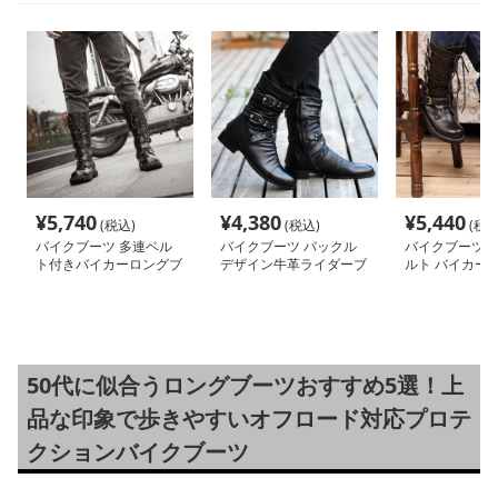
¥
5,740
¥
4,380
¥
5,440
(税込)
(税込)
(税込
バイクブーツ 多連ベル
バイクブーツ バックル
バイクブーツ 
ト付きバイカーロングブ
デザイン牛革ライダーブ
ルト バイカー
ーツ
ーツ
50代に似合うロングブーツおすすめ5選！上
品な印象で歩きやすいオフロード対応プロテ
クションバイクブーツ