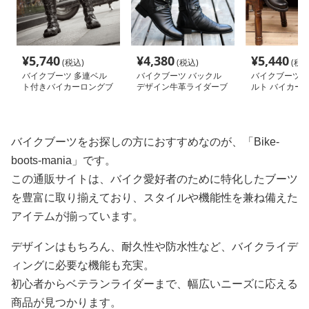
¥
5,740
¥
4,380
¥
5,440
(税込)
(税込)
(税込
バイクブーツ 多連ベル
バイクブーツ バックル
バイクブーツ 
ト付きバイカーロングブ
デザイン牛革ライダーブ
ルト バイカー
ーツ
ーツ
バイクブーツをお探しの方におすすめなのが、「Bike-
boots-mania」です。
この通販サイトは、バイク愛好者のために特化したブーツ
を豊富に取り揃えており、スタイルや機能性を兼ね備えた
アイテムが揃っています。
デザインはもちろん、耐久性や防水性など、バイクライデ
ィングに必要な機能も充実。
初心者からベテランライダーまで、幅広いニーズに応える
商品が見つかります。