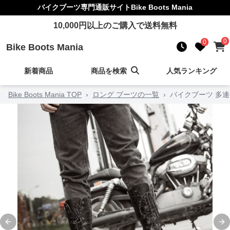
バイクブーツ
専門通販サイト
Bike Boots Mania
10,000
円以上のご購入で送料無料
0
0
Bike Boots Mania
新着商品
商品を検索
人気ランキング
Bike Boots Mania TOP
›
ロング ブーツの一覧
›
バイクブーツ 多
Previous slide
Ne