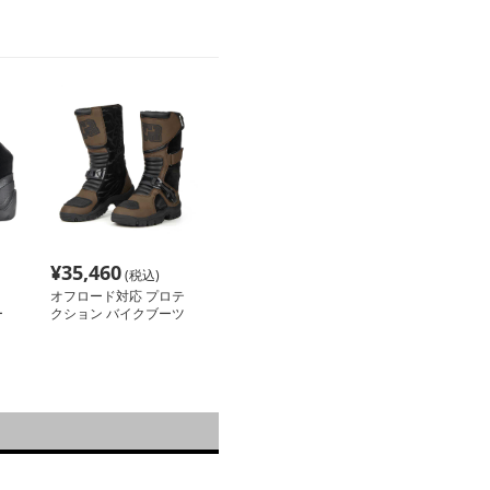
¥
35,460
(税込)
オフロード対応 プロテ
ー
クション バイクブーツ