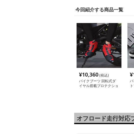
今回紹介する商品一覧
¥
10,360
¥
(税込)
バイクブーツ 回転式ダ
バ
イヤル搭載プロテクショ
ト
ン強化ショートブーツ
オフロード走行対応