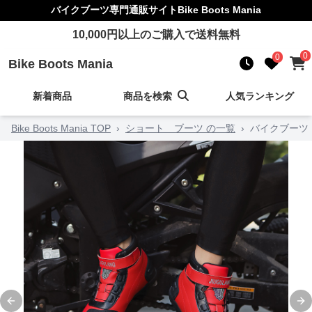
バイクブーツ
専門通販サイト
Bike Boots Mania
10,000
円以上のご購入で送料無料
0
0
Bike Boots Mania
新着商品
商品を検索
人気ランキング
Bike Boots Mania TOP
›
ショート ブーツ の一覧
›
バイクブーツ
Previous slide
Ne