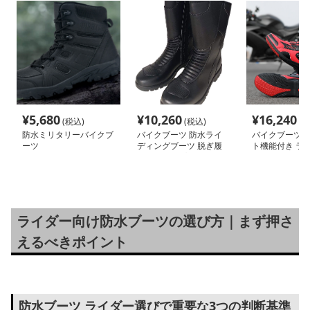
¥
5,680
¥
10,260
¥
16,240
(税込)
(税込)
(税
防水ミリタリーバイクブ
バイクブーツ 防水ライ
バイクブーツ 
ーツ
ディングブーツ 脱ぎ履
ト機能付き ラ
き楽々タイプ
ーツ
ライダー向け防水ブーツの選び方｜まず押さ
えるべきポイント
防水ブーツ ライダー選びで重要な3つの判断基準