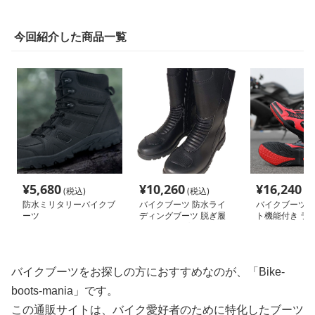
今回紹介した商品一覧
¥
5,680
¥
10,260
¥
16,240
(税込)
(税込)
(税
防水ミリタリーバイクブ
バイクブーツ 防水ライ
バイクブーツ 
ーツ
ディングブーツ 脱ぎ履
ト機能付き ラ
き楽々タイプ
ーツ
バイクブーツをお探しの方におすすめなのが、「Bike-
boots-mania」です。
この通販サイトは、バイク愛好者のために特化したブーツ