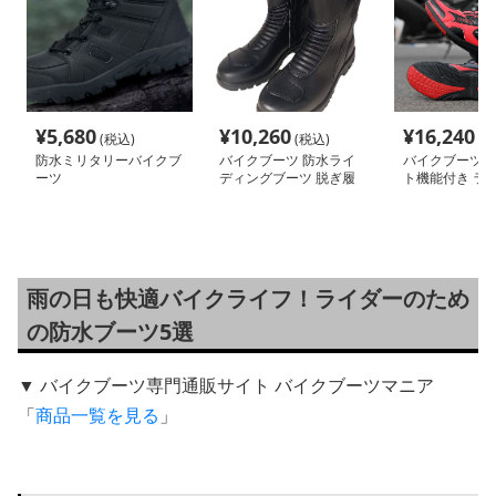
¥
5,680
¥
10,260
¥
16,240
(税込)
(税込)
(税
防水ミリタリーバイクブ
バイクブーツ 防水ライ
バイクブーツ 
ーツ
ディングブーツ 脱ぎ履
ト機能付き ラ
き楽々タイプ
ーツ
雨の日も快適バイクライフ！ライダーのため
の防水ブーツ5選
▼ バイクブーツ専門通販サイト バイクブーツマニア
「
商品一覧を見る
」