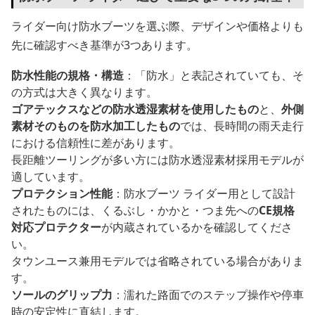
ライダー向け防水ブーツを選ぶ際、デザインや価格よりも
先に確認すべき基準が3つあります。
防水性能の規格・構造
：「防水」と表記されていても、そ
の方式は大きく異なります。
ゴアテックスなどの防水透湿素材を使用したもの
と、
外側
素材そのものを防水加工したもの
では、長時間の雨天走行
における信頼性に差があります。
長距離ツーリングが多い方には防水透湿素材採用モデルが
適しています。
プロテクション性能
：防水ブーツ ライダー用として設計
されたものには、くるぶし・かかと・つま先への
CE規格
対応プロテクター
が内蔵されているかを確認してくださ
い。
タウンユース兼用モデルでは省略されている場合がありま
す。
ソールのグリップ力
：濡れた路面でのステップ操作や停車
時の安定性に直結します。