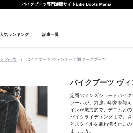
バイクブーツ
専門通販サイト
Bike Boots Mania
人気ランキング
記事一覧
ツ の一覧
›
バイクブーツ ヴィンテージ調ワークブーツ
バイクブーツ ヴ
定番のメンズショートバイク
ソールが、力強い印象を与え
インが魅力的で、デニムとの
バイクライディングまで、さ
とスタイルを兼ね備えたこの
ましょう。