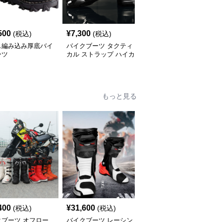
500
¥
7,300
¥
14,560
(税込)
(税込)
(税込)
ス編み込み厚底バイ
バイクブーツ タクティ
バイクブーツ スポーテ
ーツ
カル ストラップ ハイカ
ィ装甲ライディングショ
ット ショートブーツ
ートブーツ
もっと見る
400
¥
31,600
¥
12,670
(税込)
(税込)
(税込)
クブーツ オフロー
バイクブーツ レーシン
バイクブーツ 回転式ダ