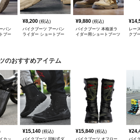
¥
8,200
¥
9,880
¥
14,
(税込)
(税込)
ーバン
バイクブーツ アーバン
バイクブーツ 本格派ラ
レー
トブー
ライダー ショートブー
イダー用ショートブーツ
クブ
ツ
ツ
のおすすめアイテム
¥
15,140
¥
15,840
¥
24,
)
(税込)
(税込)
イカッ
バイクブーツ 回転式ダ
バイクブーツ オフロー
バイ