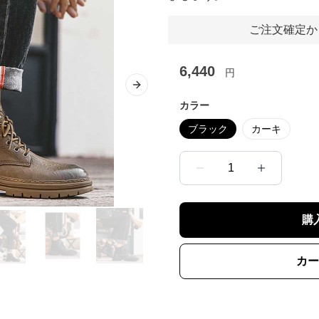
ご注文確定か
6,440
円
Next slide
カラー
ブラック
カーキ
1
購
カー