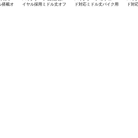
ル搭載オ
イヤル採用ミドル丈オフ
ド対応ミドル丈バイク用
ド対
ィングブ
ロードブーツ
ブーツ
ィン