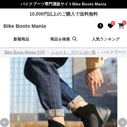
バイクブーツ
専門通販サイト
Bike Boots Mania
10,000
円以上のご購入で送料無料
0
0
Bike Boots Mania
新着商品
商品を検索
人気ランキング
Bike Boots Mania TOP
›
ショート ブーツ の一覧
›
バイクブーツ
Previous slide
Ne