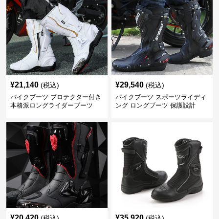
¥
21,140
¥
29,540
(税込)
(税込)
バイクブーツ プロテクター付き
バイクブーツ スポーツライディ
本格派ロングライダーブーツ
ング ロングブーツ 保護設計
¥
20,420
¥
35,920
(税込)
(税込)