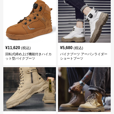
¥
11,620
¥
5,680
(税込)
(税込)
回転式締め上げ機能付きハイカ
バイクブーツ アーバンライダー
ット型バイクブーツ
ショートブーツ