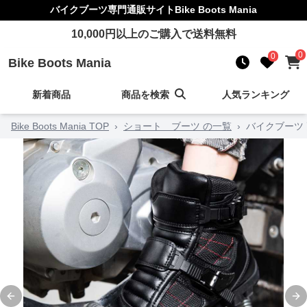
バイクブーツ
専門通販サイト
Bike Boots Mania
10,000
円以上のご購入で送料無料
0
0
Bike Boots Mania
新着商品
商品を検索
人気ランキング
Bike Boots Mania TOP
›
ショート ブーツ の一覧
›
バイクブーツ
Previous slide
Ne