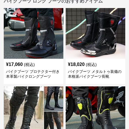
バイクブーツ ロング ブーツのおすすめアイテム
¥
17,060
¥
18,020
(税込)
(税込)
バイクブーツ プロテクター付き
バイクブーツ メタルトゥ装備の
本革製バイクロングブーツ
本格派バイクブーツ長靴