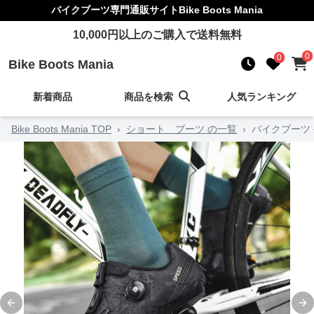
バイクブーツ
専門通販サイト
Bike Boots Mania
10,000
円以上のご購入で送料無料
0
0
Bike Boots Mania
新着商品
商品を検索
人気ランキング
Bike Boots Mania TOP
›
ショート ブーツ の一覧
›
バイクブーツ
Previous slide
Ne