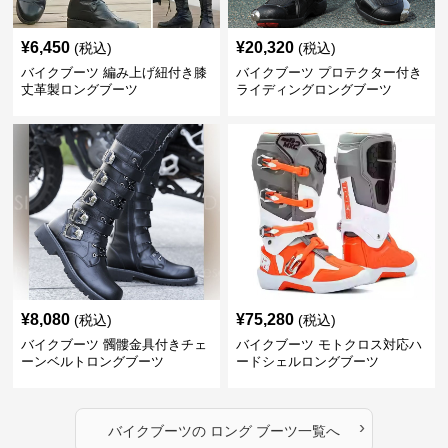
¥
6,450
¥
20,320
(税込)
(税込)
バイクブーツ 編み上げ紐付き膝
バイクブーツ プロテクター付き
丈革製ロングブーツ
ライディングロングブーツ
¥
8,080
¥
75,280
(税込)
(税込)
バイクブーツ 髑髏金具付きチェ
バイクブーツ モトクロス対応ハ
ーンベルトロングブーツ
ードシェルロングブーツ
›
バイクブーツ
の
ロング ブーツ
一覧へ