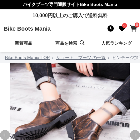
バイクブーツ
専門通販サイト
Bike Boots Mania
10,000
円以上のご購入で送料無料
0
0
Bike Boots Mania
新着商品
商品を検索
人気ランキング
Bike Boots Mania TOP
›
ショート ブーツ の一覧
›
ビンテージ加
Previous slide
Ne