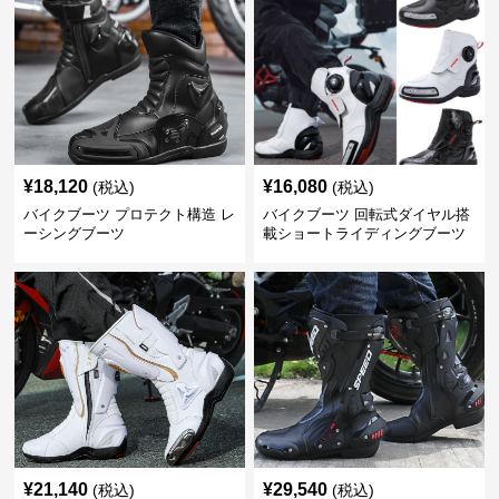
¥
18,120
¥
16,080
(税込)
(税込)
バイクブーツ プロテクト構造 レ
バイクブーツ 回転式ダイヤル搭
ーシングブーツ
載ショートライディングブーツ
¥
21,140
¥
29,540
(税込)
(税込)