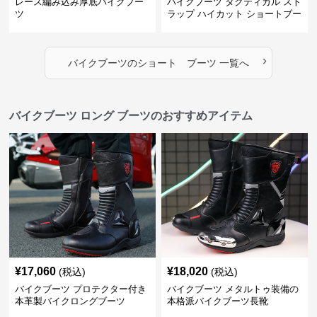
レース編み込み厚底バイクブー
バイクブーツ タクティカル スト
ツ
ラップ ハイカット ショートブー
ツ
›
バイクブーツ
の
ショート ブーツ
一覧へ
バイクブーツ ロング ブーツのおすすめアイテム
¥
17,060
¥
18,020
(税込)
(税込)
バイクブーツ プロテクター付き
バイクブーツ メタルトゥ装備の
本革製バイクロングブーツ
本格派バイクブーツ長靴