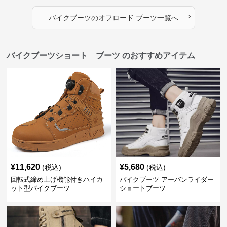
›
バイクブーツ
の
オフロード ブーツ
一覧へ
バイクブーツショート ブーツ のおすすめアイテム
¥
11,620
¥
5,680
(税込)
(税込)
回転式締め上げ機能付きハイカ
バイクブーツ アーバンライダー
ット型バイクブーツ
ショートブーツ