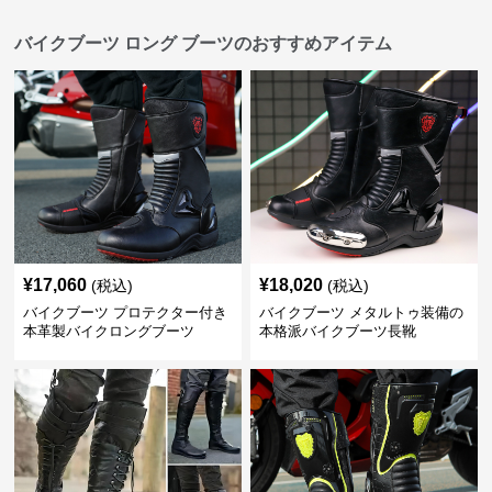
バイクブーツ ロング ブーツのおすすめアイテム
¥
17,060
¥
18,020
(税込)
(税込)
バイクブーツ プロテクター付き
バイクブーツ メタルトゥ装備の
本革製バイクロングブーツ
本格派バイクブーツ長靴