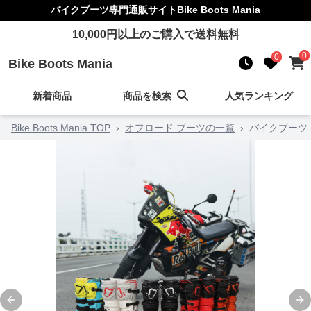
バイクブーツ
専門通販サイト
Bike Boots Mania
10,000
円以上のご購入で送料無料
0
0
Bike Boots Mania
新着商品
商品を検索
人気ランキング
Bike Boots Mania TOP
›
オフロード ブーツの一覧
›
バイクブーツ
Previous slide
Ne