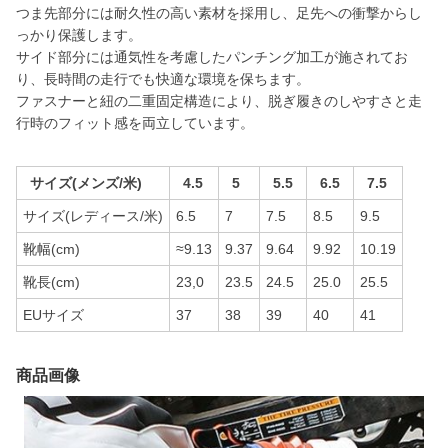
つま先部分には耐久性の高い素材を採用し、足先への衝撃からし
っかり保護します。
サイド部分には通気性を考慮したパンチング加工が施されてお
り、長時間の走行でも快適な環境を保ちます。
ファスナーと紐の二重固定構造により、脱ぎ履きのしやすさと走
行時のフィット感を両立しています。
サイズ(メンズ/米)
4.5
5
5.5
6.5
7.5
サイズ(レディース/米)
6.5
7
7.5
8.5
9.5
靴幅(cm)
≈9.13
9.37
9.64
9.92
10.19
靴長(cm)
23,0
23.5
24.5
25.0
25.5
EUサイズ
37
38
39
40
41
商品画像