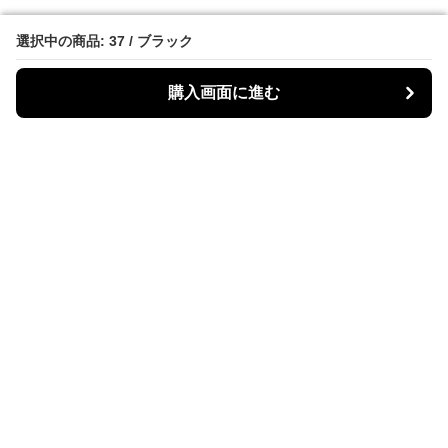
選択中の商品: 37 / ブラック
選択中の商品: 37 / ブラック
購入画面に進む
購入画面に進む
Bike Boots Mania
について
会社概要