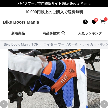
バイクブーツ
専門通販サイト
Bike Boots Mania
10,000
円以上のご購入で送料無料
0
0
Bike Boots Mania
新着商品
商品を検索
人気ランキング
Bike Boots Mania TOP
›
ライダー ブーツの一覧
›
ハイカット型バ
Previous slide
Ne