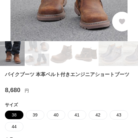
バイクブーツ 本革ベルト付きエンジニアショートブーツ
8,680
円
サイズ
38
39
40
41
42
43
44