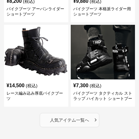
¥
8,200
¥
9,880
(税込)
(税込)
バイクブーツ アーバンライダー
バイクブーツ 本格派ライダー用
ショートブーツ
ショートブーツ
¥
14,500
¥
7,300
(税込)
(税込)
レース編み込み厚底バイクブー
バイクブーツ タクティカル スト
ツ
ラップ ハイカット ショートブー
ツ
›
人気アイテム一覧へ