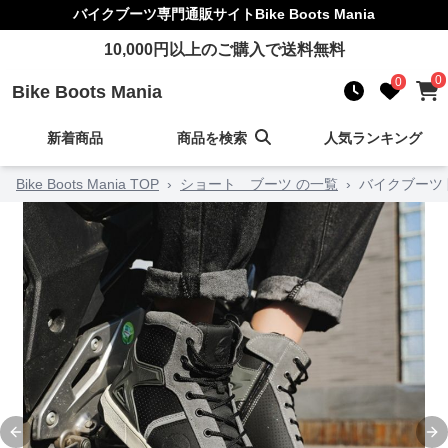
バイクブーツ
専門通販サイト
Bike Boots Mania
10,000
円以上のご購入で送料無料
0
0
Bike Boots Mania
新着商品
商品を検索
人気ランキング
Bike Boots Mania TOP
›
ショート ブーツ の一覧
›
バイクブーツ
Previous slide
Ne