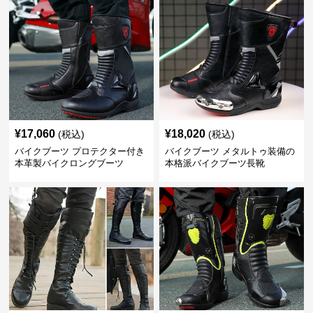
¥
17,060
¥
18,020
(税込)
(税込)
バイクブーツ プロテクター付き
バイクブーツ メタルトゥ装備の
本革製バイクロングブーツ
本格派バイクブーツ長靴