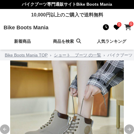
バイクブーツ
専門通販サイト
Bike Boots Mania
10,000
円以上のご購入で送料無料
0
0
Bike Boots Mania
新着商品
商品を検索
人気ランキング
Bike Boots Mania TOP
›
ショート ブーツ の一覧
›
バイクブーツ
Previous slide
Ne