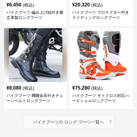
¥
6,450
¥
20,320
(税込)
(税込)
バイクブーツ 編み上げ紐付き膝
バイクブーツ プロテクター付き
丈革製ロングブーツ
ライディングロングブーツ
¥
8,080
¥
75,280
(税込)
(税込)
バイクブーツ 髑髏金具付きチェ
バイクブーツ モトクロス対応ハ
ーンベルトロングブーツ
ードシェルロングブーツ
›
バイクブーツ
の
ロング ブーツ
一覧へ