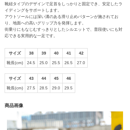
靴紐タイプのデザインで足首をしっかりと固定でき、安定したラ
イディングをサポートします。
アウトソールには深い溝のある滑り止めパターンが施されてお
り、地面への高いグリップ力を発揮します。
街乗りにもなじむすっきりとしたシルエットで、普段使いにも対
応できる実用的な一足です。
サイズ
38
39
40
41
42
靴長(cm)
24.5
25.0
25.5
26.5
27.0
サイズ
43
44
45
46
靴長(cm)
27.5
28.5
29.0
29.5
商品画像