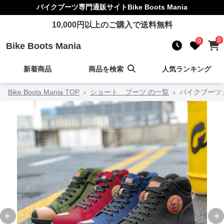
バイクブーツ
専門通販サイト
Bike Boots Mania
10,000
円以上のご購入で送料無料
0
0
Bike Boots Mania
新着商品
商品を検索
人気ランキング
Bike Boots Mania TOP
›
ショート ブーツ の一覧
›
バイクブーツ
Previous slide
Ne