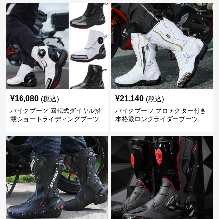
¥
16,080
¥
21,140
(税込)
(税込)
バイクブーツ 回転式ダイヤル搭
バイクブーツ プロテクター付き
載ショートライディングブーツ
本格派ロングライダーブーツ