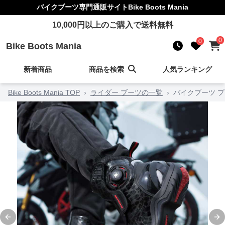
バイクブーツ
専門通販サイト
Bike Boots Mania
10,000
円以上のご購入で送料無料
0
0
Bike Boots Mania
新着商品
商品を検索
人気ランキング
Bike Boots Mania TOP
›
ライダー ブーツの一覧
›
バイクブーツ 
Previous slide
Ne