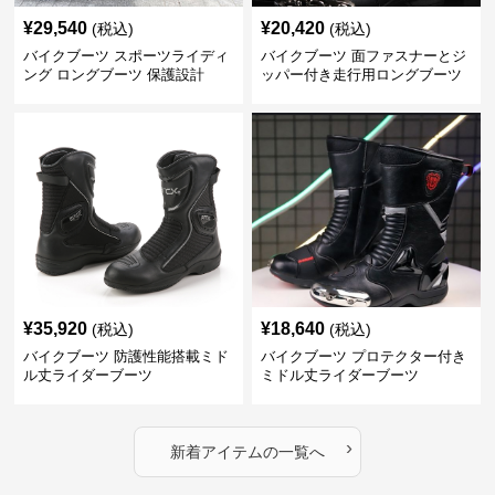
¥
29,540
¥
20,420
(税込)
(税込)
バイクブーツ スポーツライディ
バイクブーツ 面ファスナーとジ
ング ロングブーツ 保護設計
ッパー付き走行用ロングブーツ
¥
35,920
¥
18,640
(税込)
(税込)
バイクブーツ 防護性能搭載ミド
バイクブーツ プロテクター付き
ル丈ライダーブーツ
ミドル丈ライダーブーツ
›
新着アイテムの一覧へ