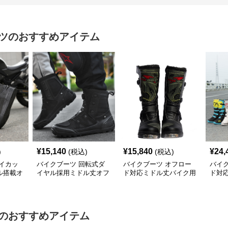
ツ
のおすすめアイテム
¥
15,140
¥
15,840
¥
24,
)
(税込)
(税込)
イカッ
バイクブーツ 回転式ダ
バイクブーツ オフロー
バイ
ル搭載オ
イヤル採用ミドル丈オフ
ド対応ミドル丈バイク用
ド対
ィングブ
ロードブーツ
ブーツ
ィン
のおすすめアイテム