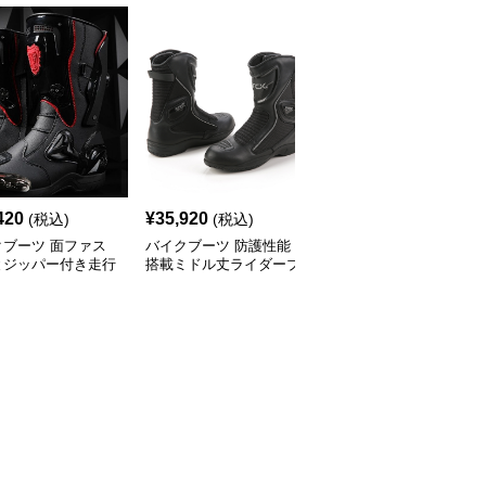
420
¥
35,920
¥
18,640
(税込)
(税込)
(税込)
クブーツ 面ファス
バイクブーツ 防護性能
バイクブーツ プロテク
とジッパー付き走行
搭載ミドル丈ライダーブ
ター付きミドル丈ライダ
ングブーツ
ーツ
ーブーツ