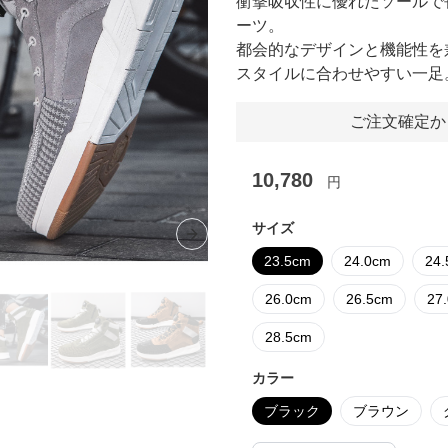
衝撃吸収性に優れたソールで
ーツ。
都会的なデザインと機能性を
スタイルに合わせやすい一足
ご注文確定か
10,780
円
サイズ
Next slide
23.5cm
24.0cm
24
26.0cm
26.5cm
27
28.5cm
カラー
ブラック
ブラウン