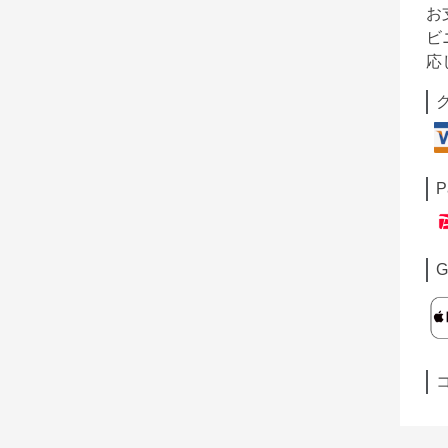
お
ビ
応
P
G