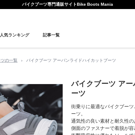
バイクブーツ
専門通販サイト
Bike Boots Mania
人気ランキング
記事一覧
ーツの一覧
›
バイクブーツ アーバンライドハイカットブーツ
バイクブーツ ア
ーツ
街乗りに最適なバイクブーツ
ーツ。
通気性の良い素材と耐久性の
側面のファスナーで着脱が容