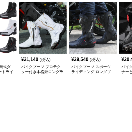
¥
21,140
¥
29,540
¥
20,
)
(税込)
(税込)
転式ダ
バイクブーツ プロテク
バイクブーツ スポーツ
バイ
ートライ
ター付き本格派ロングラ
ライディング ロングブ
ナー
イダーブーツ
ーツ 保護設計
用ロ