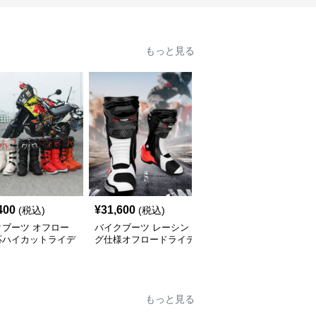
もっと見る
400
¥
31,600
¥
12,670
(税込)
(税込)
(税込)
クブーツ オフロー
バイクブーツ レーシン
バイクブーツ 回転式ダ
応ハイカットライデ
グ仕様オフロードライデ
イヤル調整機能付きハイ
グブーツ
ィングブーツ
カットオフロードブーツ
もっと見る