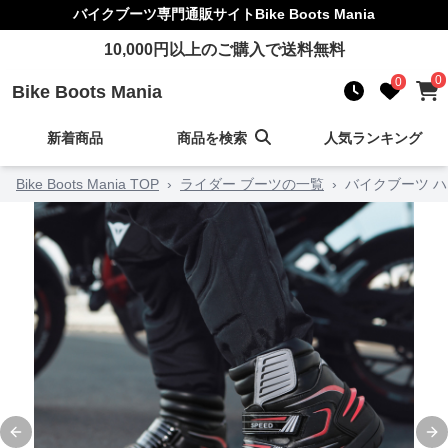
バイクブーツ
専門通販サイト
Bike Boots Mania
10,000
円以上のご購入で送料無料
0
0
Bike Boots Mania
新着商品
商品を検索
人気ランキング
Bike Boots Mania TOP
›
ライダー ブーツの一覧
›
バイクブーツ ハ
Previous slide
Ne