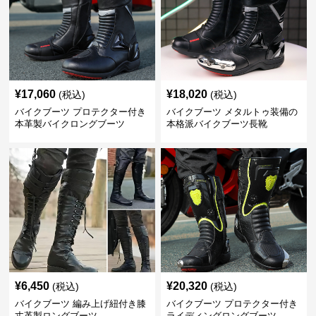
¥
17,060
¥
18,020
(税込)
(税込)
バイクブーツ プロテクター付き
バイクブーツ メタルトゥ装備の
本革製バイクロングブーツ
本格派バイクブーツ長靴
¥
6,450
¥
20,320
(税込)
(税込)
バイクブーツ 編み上げ紐付き膝
バイクブーツ プロテクター付き
丈革製ロングブーツ
ライディングロングブーツ