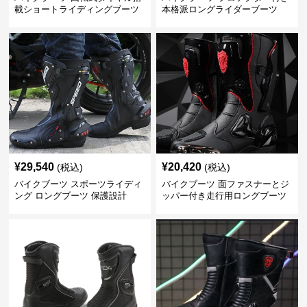
載ショートライディングブーツ
本格派ロングライダーブーツ
¥
29,540
¥
20,420
(税込)
(税込)
バイクブーツ スポーツライディ
バイクブーツ 面ファスナーとジ
ング ロングブーツ 保護設計
ッパー付き走行用ロングブーツ