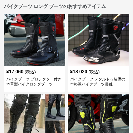
バイクブーツ ロング ブーツのおすすめアイテム
¥
17,060
¥
18,020
(税込)
(税込)
バイクブーツ プロテクター付き
バイクブーツ メタルトゥ装備の
本革製バイクロングブーツ
本格派バイクブーツ長靴