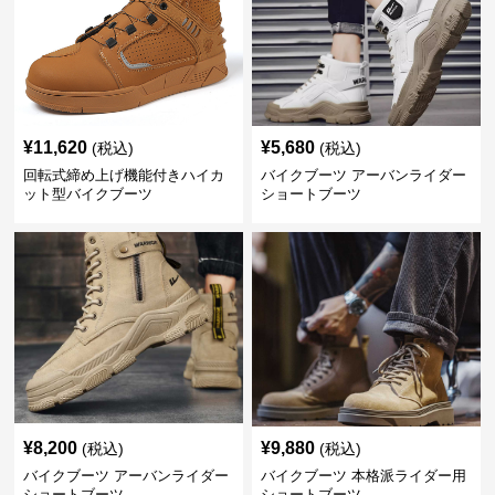
¥
11,620
¥
5,680
(税込)
(税込)
回転式締め上げ機能付きハイカ
バイクブーツ アーバンライダー
ット型バイクブーツ
ショートブーツ
¥
8,200
¥
9,880
(税込)
(税込)
バイクブーツ アーバンライダー
バイクブーツ 本格派ライダー用
ショートブーツ
ショートブーツ