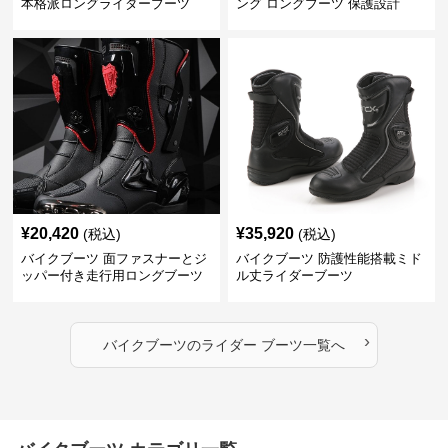
本格派ロングライダーブーツ
ング ロングブーツ 保護設計
¥
20,420
¥
35,920
(税込)
(税込)
バイクブーツ 面ファスナーとジ
バイクブーツ 防護性能搭載ミド
ッパー付き走行用ロングブーツ
ル丈ライダーブーツ
›
バイクブーツ
の
ライダー ブーツ
一覧へ