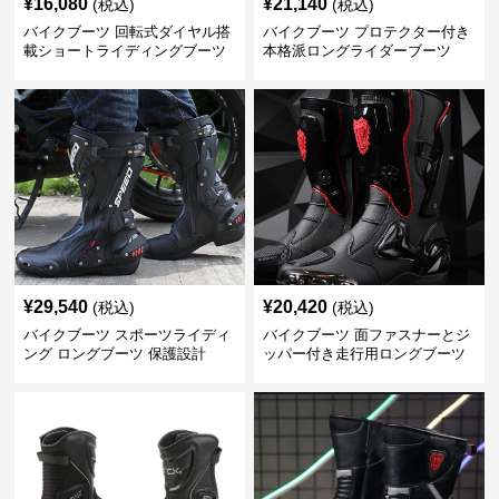
¥
16,080
¥
21,140
(税込)
(税込)
バイクブーツ 回転式ダイヤル搭
バイクブーツ プロテクター付き
載ショートライディングブーツ
本格派ロングライダーブーツ
¥
29,540
¥
20,420
(税込)
(税込)
バイクブーツ スポーツライディ
バイクブーツ 面ファスナーとジ
ング ロングブーツ 保護設計
ッパー付き走行用ロングブーツ