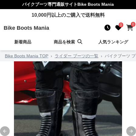
バイクブーツ
専門通販サイト
Bike Boots Mania
10,000
円以上のご購入で送料無料
0
0
Bike Boots Mania
新着商品
商品を検索
人気ランキング
Bike Boots Mania TOP
›
ライダー ブーツの一覧
›
バイクブーツ 
Previous slide
Ne