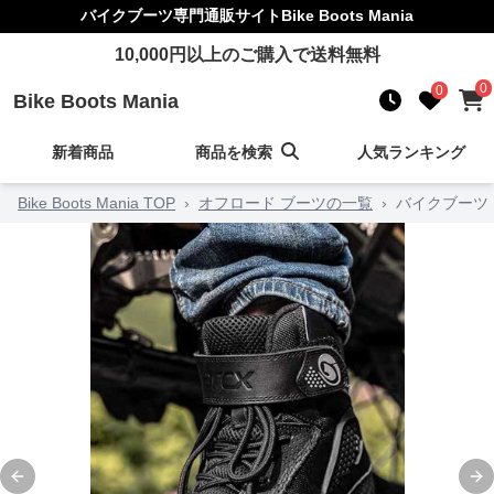
バイクブーツ
専門通販サイト
Bike Boots Mania
10,000
円以上のご購入で送料無料
0
0
Bike Boots Mania
新着商品
商品を検索
人気ランキング
Bike Boots Mania TOP
›
オフロード ブーツの一覧
›
バイクブーツ
Previous slide
Ne