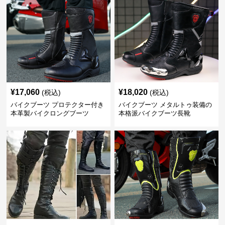
¥
17,060
¥
18,020
(税込)
(税込)
バイクブーツ プロテクター付き
バイクブーツ メタルトゥ装備の
本革製バイクロングブーツ
本格派バイクブーツ長靴