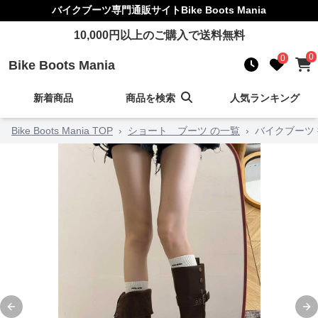
バイクブーツ
専門通販サイト
Bike Boots Mania
10,000
円以上のご購入で送料無料
0
0
Bike Boots Mania
新着商品
商品を検索
人気ランキング
Bike Boots Mania TOP
›
ショート ブーツ の一覧
›
バイクブーツ
Previous slide
Ne