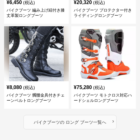
¥
6,450
¥
20,320
(税込)
(税込)
バイクブーツ 編み上げ紐付き膝
バイクブーツ プロテクター付き
丈革製ロングブーツ
ライディングロングブーツ
¥
8,080
¥
75,280
(税込)
(税込)
バイクブーツ 髑髏金具付きチェ
バイクブーツ モトクロス対応ハ
ーンベルトロングブーツ
ードシェルロングブーツ
›
バイクブーツ
の
ロング ブーツ
一覧へ