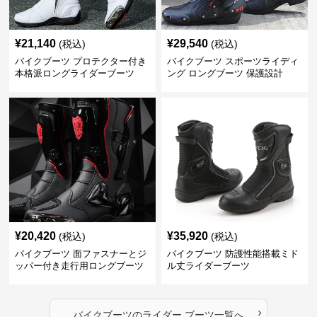
¥
21,140
¥
29,540
(税込)
(税込)
バイクブーツ プロテクター付き
バイクブーツ スポーツライディ
本格派ロングライダーブーツ
ング ロングブーツ 保護設計
¥
20,420
¥
35,920
(税込)
(税込)
バイクブーツ 面ファスナーとジ
バイクブーツ 防護性能搭載ミド
ッパー付き走行用ロングブーツ
ル丈ライダーブーツ
›
バイクブーツ
の
ライダー ブーツ
一覧へ