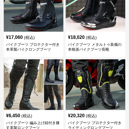
¥
17,060
¥
18,020
(税込)
(税込)
バイクブーツ プロテクター付き
バイクブーツ メタルトゥ装備の
本革製バイクロングブーツ
本格派バイクブーツ長靴
¥
6,450
¥
20,320
(税込)
(税込)
バイクブーツ 編み上げ紐付き膝
バイクブーツ プロテクター付き
丈革製ロングブーツ
ライディングロングブーツ