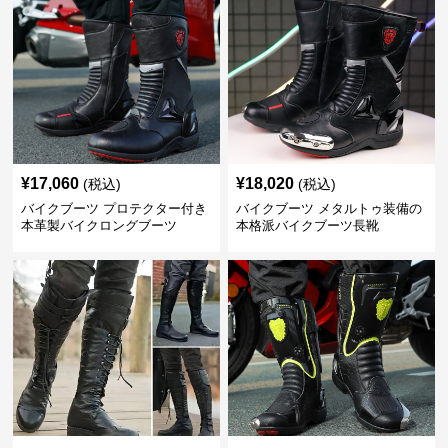
¥
17,060
¥
18,020
(税込)
(税込)
バイクブーツ プロテクター付き
バイクブーツ メタルトゥ装備の
本革製バイクロングブーツ
本格派バイクブーツ長靴