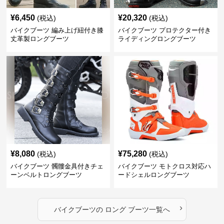
¥
6,450
¥
20,320
(税込)
(税込)
バイクブーツ 編み上げ紐付き膝
バイクブーツ プロテクター付き
丈革製ロングブーツ
ライディングロングブーツ
¥
8,080
¥
75,280
(税込)
(税込)
バイクブーツ 髑髏金具付きチェ
バイクブーツ モトクロス対応ハ
ーンベルトロングブーツ
ードシェルロングブーツ
›
バイクブーツ
の
ロング ブーツ
一覧へ