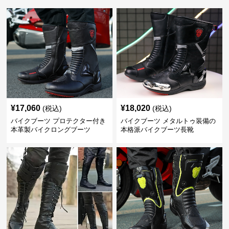
¥
17,060
¥
18,020
(税込)
(税込)
バイクブーツ プロテクター付き
バイクブーツ メタルトゥ装備の
本革製バイクロングブーツ
本格派バイクブーツ長靴