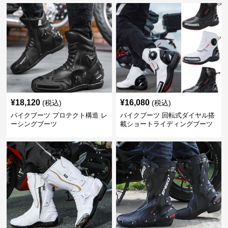
¥
18,120
¥
16,080
(税込)
(税込)
バイクブーツ プロテクト構造 レ
バイクブーツ 回転式ダイヤル搭
ーシングブーツ
載ショートライディングブーツ