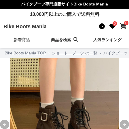
バイクブーツ
専門通販サイト
Bike Boots Mania
10,000
円以上のご購入で送料無料
0
0
Bike Boots Mania
新着商品
商品を検索
人気ランキング
Bike Boots Mania TOP
›
ショート ブーツ の一覧
›
バイクブーツ
Previous slide
Ne