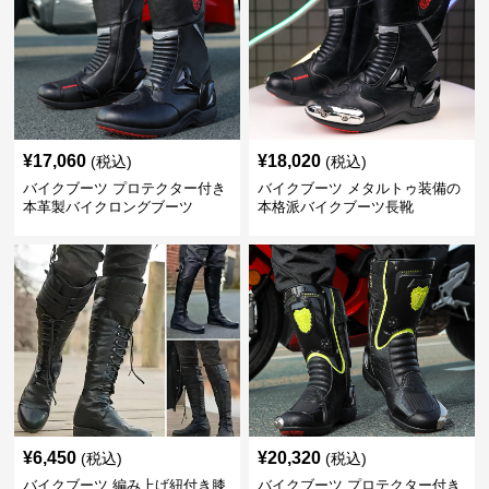
¥
17,060
¥
18,020
(税込)
(税込)
バイクブーツ プロテクター付き
バイクブーツ メタルトゥ装備の
本革製バイクロングブーツ
本格派バイクブーツ長靴
¥
6,450
¥
20,320
(税込)
(税込)
バイクブーツ 編み上げ紐付き膝
バイクブーツ プロテクター付き