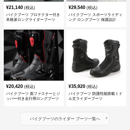
¥
21,140
¥
29,540
(税込)
(税込)
バイクブーツ プロテクター付き
バイクブーツ スポーツライディ
本格派ロングライダーブーツ
ング ロングブーツ 保護設計
¥
20,420
¥
35,920
(税込)
(税込)
バイクブーツ 面ファスナーとジ
バイクブーツ 防護性能搭載ミド
ッパー付き走行用ロングブーツ
ル丈ライダーブーツ
›
バイクブーツ
の
ライダー ブーツ
一覧へ