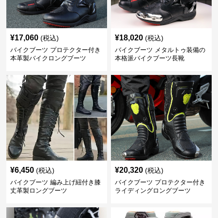
¥
17,060
¥
18,020
(税込)
(税込)
バイクブーツ プロテクター付き
バイクブーツ メタルトゥ装備の
本革製バイクロングブーツ
本格派バイクブーツ長靴
¥
6,450
¥
20,320
(税込)
(税込)
バイクブーツ 編み上げ紐付き膝
バイクブーツ プロテクター付き
丈革製ロングブーツ
ライディングロングブーツ