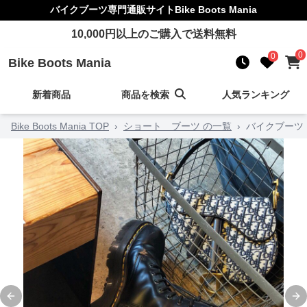
バイクブーツ
専門通販サイト
Bike Boots Mania
10,000
円以上のご購入で送料無料
0
0
Bike Boots Mania
新着商品
商品を検索
人気ランキング
Bike Boots Mania TOP
›
ショート ブーツ の一覧
›
バイクブーツ
Previous slide
Ne