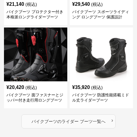
¥
21,140
¥
29,540
(税込)
(税込)
バイクブーツ プロテクター付き
バイクブーツ スポーツライディ
本格派ロングライダーブーツ
ング ロングブーツ 保護設計
¥
20,420
¥
35,920
(税込)
(税込)
バイクブーツ 面ファスナーとジ
バイクブーツ 防護性能搭載ミド
ッパー付き走行用ロングブーツ
ル丈ライダーブーツ
›
バイクブーツ
の
ライダー ブーツ
一覧へ