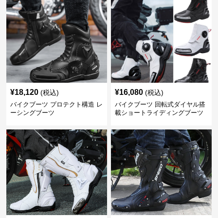
¥
18,120
¥
16,080
(税込)
(税込)
バイクブーツ プロテクト構造 レ
バイクブーツ 回転式ダイヤル搭
ーシングブーツ
載ショートライディングブーツ