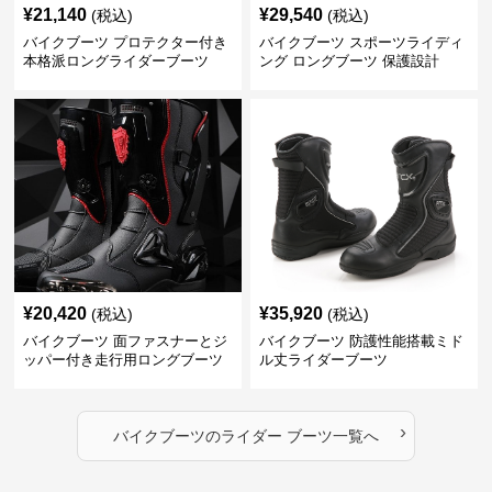
¥
21,140
¥
29,540
(税込)
(税込)
バイクブーツ プロテクター付き
バイクブーツ スポーツライディ
本格派ロングライダーブーツ
ング ロングブーツ 保護設計
¥
20,420
¥
35,920
(税込)
(税込)
バイクブーツ 面ファスナーとジ
バイクブーツ 防護性能搭載ミド
ッパー付き走行用ロングブーツ
ル丈ライダーブーツ
›
バイクブーツ
の
ライダー ブーツ
一覧へ