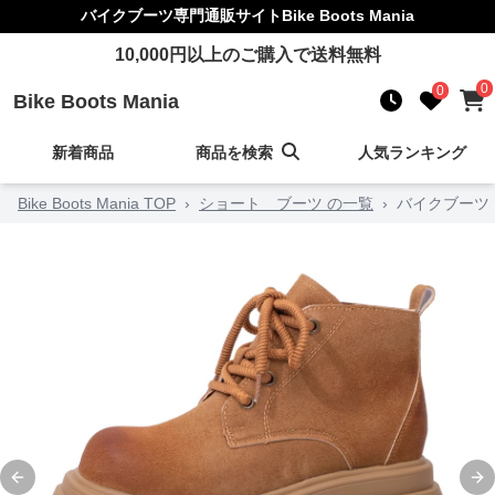
バイクブーツ
専門通販サイト
Bike Boots Mania
10,000
円以上のご購入で送料無料
0
0
Bike Boots Mania
新着商品
商品を検索
人気ランキング
Bike Boots Mania TOP
›
ショート ブーツ の一覧
›
バイクブーツ
Previous slide
Ne