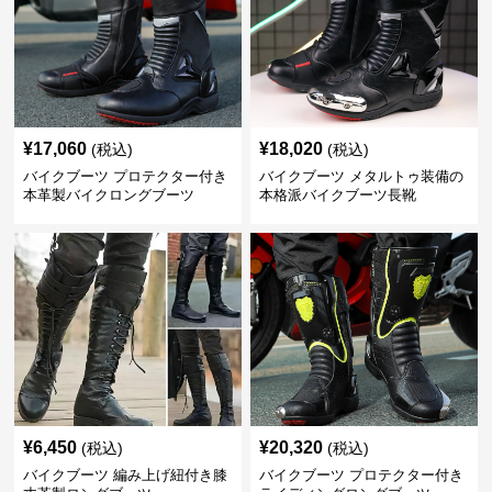
¥
17,060
¥
18,020
(税込)
(税込)
バイクブーツ プロテクター付き
バイクブーツ メタルトゥ装備の
本革製バイクロングブーツ
本格派バイクブーツ長靴
¥
6,450
¥
20,320
(税込)
(税込)
バイクブーツ 編み上げ紐付き膝
バイクブーツ プロテクター付き