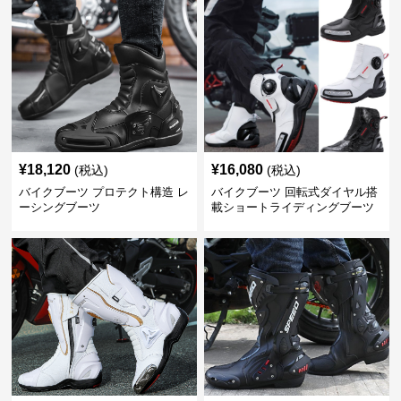
¥
18,120
¥
16,080
(税込)
(税込)
バイクブーツ プロテクト構造 レ
バイクブーツ 回転式ダイヤル搭
ーシングブーツ
載ショートライディングブーツ