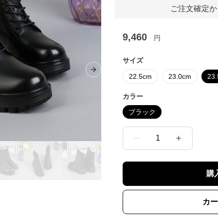
ご注文確定か
9,460
円
サイズ
Next slide
22.5cm
23.0cm
23
カラー
ブラック
1
購
カー