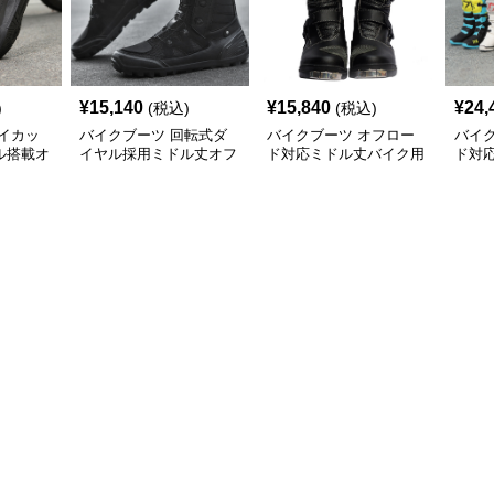
¥
15,140
¥
15,840
¥
24,
)
(税込)
(税込)
イカッ
バイクブーツ 回転式ダ
バイクブーツ オフロー
バイ
ル搭載オ
イヤル採用ミドル丈オフ
ド対応ミドル丈バイク用
ド対
ィングブ
ロードブーツ
ブーツ
ィン