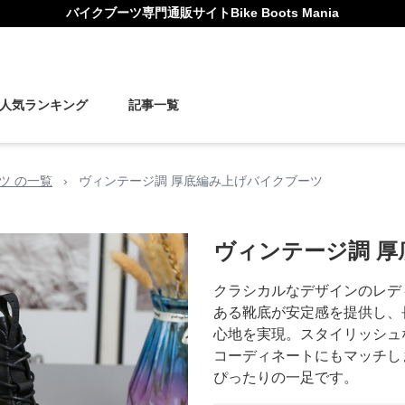
バイクブーツ
専門通販サイト
Bike Boots Mania
人気ランキング
記事一覧
ツ の一覧
›
ヴィンテージ調 厚底編み上げバイクブーツ
ヴィンテージ調 
クラシカルなデザインのレデ
ある靴底が安定感を提供し、
心地を実現。スタイリッシュ
コーディネートにもマッチし
ぴったりの一足です。