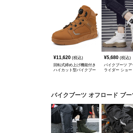
¥
11,620
¥
5,680
(税込)
(税込)
回転式締め上げ機能付き
バイクブーツ ア
ハイカット型バイクブー
ライダー ショー
ツ
ツ
バイクブーツ
オフロード ブー