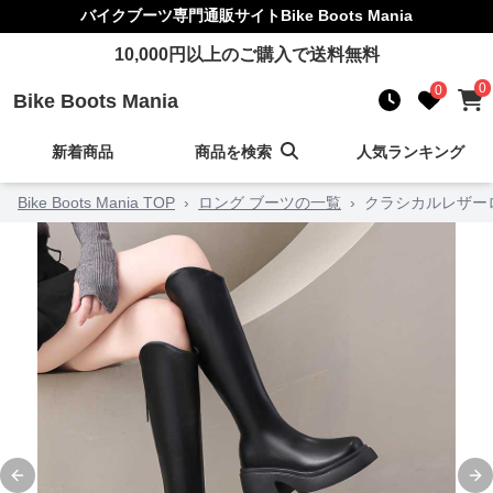
バイクブーツ
専門通販サイト
Bike Boots Mania
10,000
円以上のご購入で送料無料
0
0
Bike Boots Mania
新着商品
商品を検索
人気ランキング
Bike Boots Mania TOP
›
ロング ブーツの一覧
›
クラシカルレザー
Previous slide
Ne