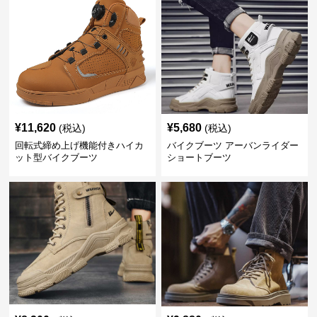
¥
11,620
¥
5,680
(税込)
(税込)
回転式締め上げ機能付きハイカ
バイクブーツ アーバンライダー
ット型バイクブーツ
ショートブーツ