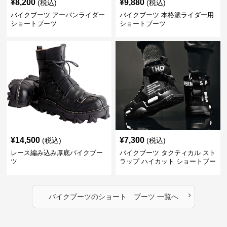
¥
8,200
¥
9,880
(税込)
(税込)
バイクブーツ アーバンライダー
バイクブーツ 本格派ライダー用
ショートブーツ
ショートブーツ
¥
14,500
¥
7,300
(税込)
(税込)
レース編み込み厚底バイクブー
バイクブーツ タクティカル スト
ツ
ラップ ハイカット ショートブー
ツ
›
バイクブーツ
の
ショート ブーツ
一覧へ