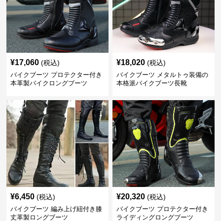
¥
17,060
¥
18,020
(税込)
(税込)
バイクブーツ プロテクター付き
バイクブーツ メタルトゥ装備の
本革製バイクロングブーツ
本格派バイクブーツ長靴
¥
6,450
¥
20,320
(税込)
(税込)
バイクブーツ 編み上げ紐付き膝
バイクブーツ プロテクター付き
丈革製ロングブーツ
ライディングロングブーツ