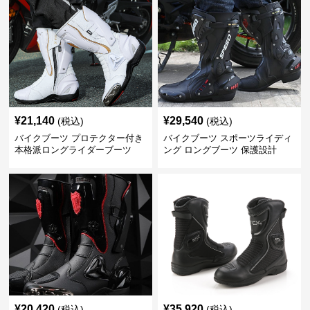
¥
21,140
¥
29,540
(税込)
(税込)
バイクブーツ プロテクター付き
バイクブーツ スポーツライディ
本格派ロングライダーブーツ
ング ロングブーツ 保護設計
¥
20,420
¥
35,920
(税込)
(税込)