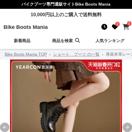
バイクブーツ
専門通販サイト
Bike Boots Mania
10,000
円以上のご購入で送料無料
0
0
Bike Boots Mania
新着商品
商品を検索
人気ランキング
Bike Boots Mania TOP
›
ショート ブーツ の一覧
›
厚底本革レー
Previous slide
Ne