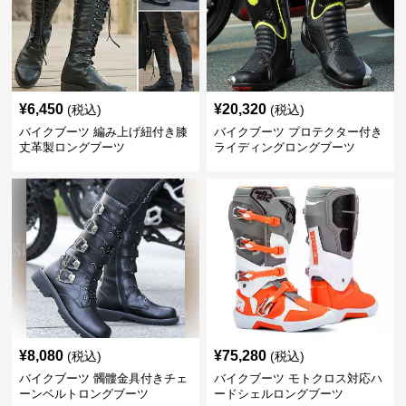
¥
6,450
¥
20,320
(税込)
(税込)
バイクブーツ 編み上げ紐付き膝
バイクブーツ プロテクター付き
丈革製ロングブーツ
ライディングロングブーツ
¥
8,080
¥
75,280
(税込)
(税込)
バイクブーツ 髑髏金具付きチェ
バイクブーツ モトクロス対応ハ
ーンベルトロングブーツ
ードシェルロングブーツ