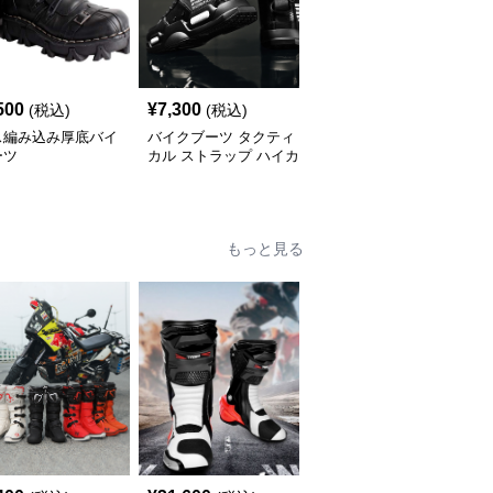
500
¥
7,300
¥
14,560
(税込)
(税込)
(税込)
ス編み込み厚底バイ
バイクブーツ タクティ
バイクブーツ スポーテ
ーツ
カル ストラップ ハイカ
ィ装甲ライディングショ
ット ショートブーツ
ートブーツ
もっと見る