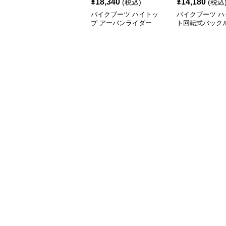
¥
18,340
¥
14,180
(税込)
(税込
バイクブーツ ハイトッ
バイクブーツ ハ
プ アーバンライダー
ト回転式バック
フロードライデ
ーツ