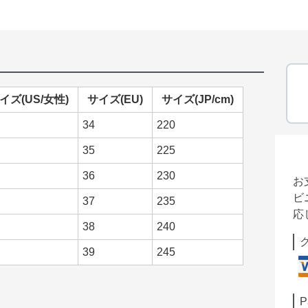
イズ(US/女性)
サイズ(EU)
サイズ(JP/cm)
34
220
35
225
36
230
お
ビ
37
235
応
38
240
39
245
P