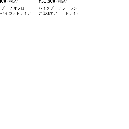
400
¥
31,600
¥
12,670
(税込)
(税込)
(税込)
クブーツ オフロー
バイクブーツ レーシン
バイクブーツ 回転式ダ
応ハイカットライデ
グ仕様オフロードライデ
イヤル調整機能付きハイ
グブーツ
ィングブーツ
カットオフロードブーツ