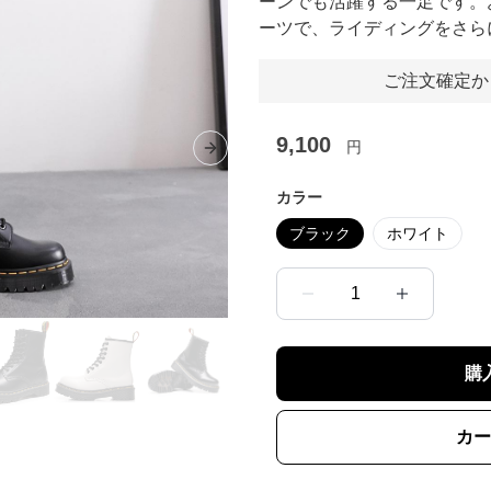
ーンでも活躍する一足です。
ーツで、ライディングをさら
ご注文確定か
9,100
円
Next slide
カラー
ブラック
ホワイト
1
購
カー