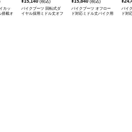
¥
15,140
¥
15,840
¥
24,
)
(税込)
(税込)
イカッ
バイクブーツ 回転式ダ
バイクブーツ オフロー
バイ
ル搭載オ
イヤル採用ミドル丈オフ
ド対応ミドル丈バイク用
ド対
ィングブ
ロードブーツ
ブーツ
ィン