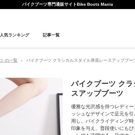
バイクブーツ
専門通販サイト
Bike Boots Mania
人気ランキング
記事一覧
ツ の一覧
›
バイクブーツ クラシカルスタイル厚底レースアップブー
バイクブーツ ク
スアップブーツ
優雅な光沢感を持つレディー
ッシュなデザインで足元を引
用し、バイクライディング時
印象を与え、普段使いにもぴ