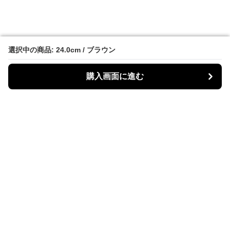
選択中の商品: 24.0cm / ブラウン
選択中の商品: 24.0cm / ブラウン
購入画面に進む
購入画面に進む
Bike Boots Mania
について