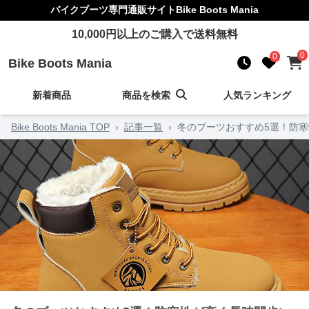
バイクブーツ
専門通販サイト
Bike Boots Mania
10,000
円以上のご購入で送料無料
0
0
Bike Boots Mania
新着商品
商品を検索
人気ランキング
Bike Boots Mania TOP
›
記事一覧
›
冬のブーツおすすめ5選！防