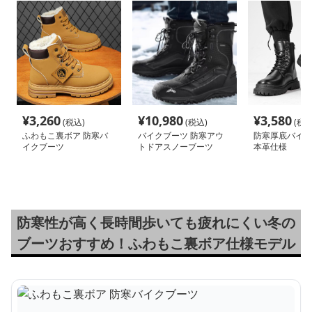
¥
3,260
¥
10,980
¥
3,580
(税込)
(税込)
(税込
ふわもこ裏ボア 防寒バ
バイクブーツ 防寒アウ
防寒厚底バイク
イクブーツ
トドアスノーブーツ
本革仕様
防寒性が高く長時間歩いても疲れにくい冬の
ブーツおすすめ！ふわもこ裏ボア仕様モデル