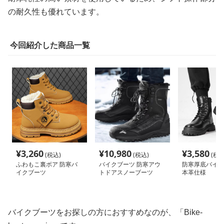
の耐久性も優れています。
今回紹介した商品一覧
¥
3,260
¥
10,980
¥
3,580
(税込)
(税込)
(税込
ふわもこ裏ボア 防寒バ
バイクブーツ 防寒アウ
防寒厚底バイク
イクブーツ
トドアスノーブーツ
本革仕様
バイクブーツをお探しの方におすすめなのが、「Bike-