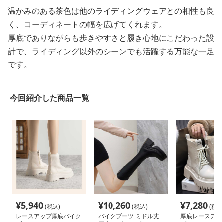
温かみのある茶色は他のライディングウェアとの相性も良
く、コーディネートの幅を広げてくれます。
厚底でありながらも歩きやすさと履き心地にこだわった設
計で、ライディング以外のシーンでも活躍する万能な一足
です。
今回紹介した商品一覧
¥
5,940
¥
10,260
¥
7,280
(税込)
(税込)
(税込
レースアップ厚底バイク
バイクブーツ ミドル丈
厚底レースアッ