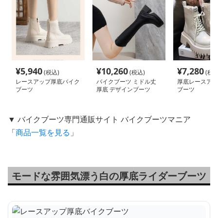
¥
5,940
¥
10,260
¥
7,280
(税込)
(税込)
(税込
レースアップ厚底バイク
バイクブーツ ミドル丈
厚底レースアッ
ブーツ
厚底 デザインブーツ
ブーツ
▼ バイクブーツ専門通販サイト バイクブーツマニア
「
商品一覧を見る
」
モードな雰囲気漂う白の厚底ライダーブーツ