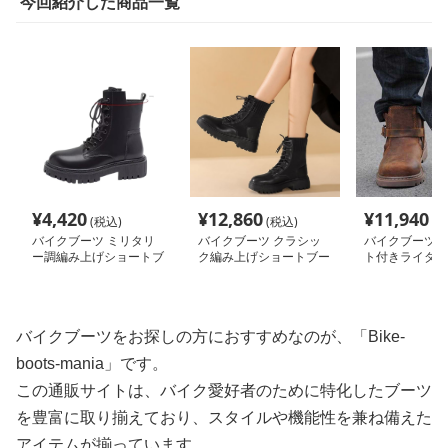
今回紹介した商品一覧
¥
4,420
¥
12,860
¥
11,940
(税込)
(税込)
(税
バイクブーツ ミリタリ
バイクブーツ クラシッ
バイクブーツ 
ー調編み上げショートブ
ク編み上げショートブー
ト付きライダー
ーツ
ツ
ブーツ
バイクブーツをお探しの方におすすめなのが、「Bike-
boots-mania」です。
この通販サイトは、バイク愛好者のために特化したブーツ
を豊富に取り揃えており、スタイルや機能性を兼ね備えた
アイテムが揃っています。