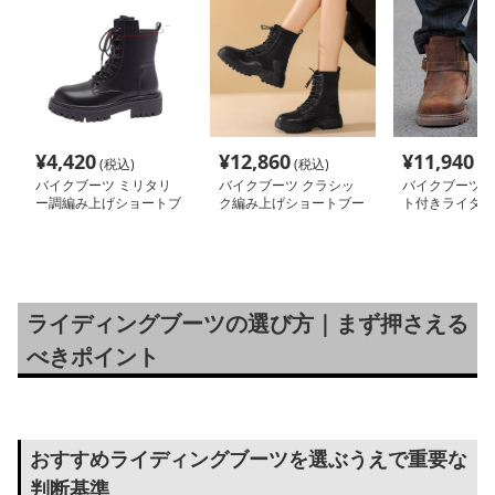
¥
4,420
¥
12,860
¥
11,940
(税込)
(税込)
(税
バイクブーツ ミリタリ
バイクブーツ クラシッ
バイクブーツ 
ー調編み上げショートブ
ク編み上げショートブー
ト付きライダー
ーツ
ツ
ブーツ
ライディングブーツの選び方｜まず押さえる
べきポイント
おすすめライディングブーツを選ぶうえで重要な
判断基準