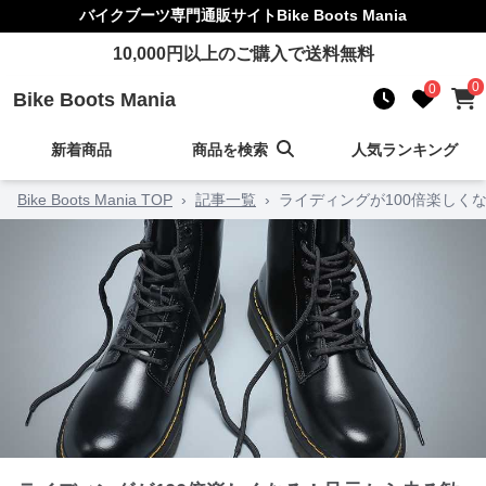
バイクブーツ
専門通販サイト
Bike Boots Mania
10,000
円以上のご購入で送料無料
0
0
Bike Boots Mania
新着商品
商品を検索
人気ランキング
Bike Boots Mania TOP
›
記事一覧
›
ライディングが100倍楽しく