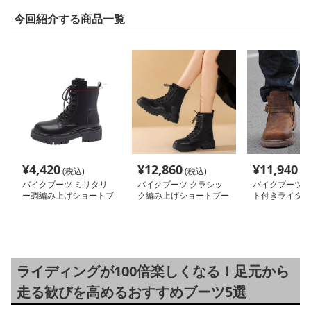
今回紹介する商品一覧
¥
4,420
¥
12,860
¥
11,940
(税込)
(税込)
(税
バイクブーツ ミリタリ
バイクブーツ クラシッ
バイクブーツ 
ー調編み上げショートブ
ク編み上げショートブー
ト付きライダー
ーツ
ツ
ブーツ
ライディングが100倍楽しくなる！足元から
走る歓びを高めるおすすめブーツ5選