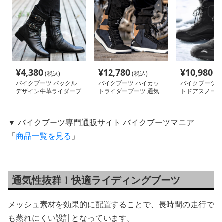
¥
4,380
¥
12,780
¥
10,980
(税込)
(税込)
(税
バイクブーツ バックル
バイクブーツ ハイカッ
バイクブーツ 
デザイン牛革ライダーブ
トライダーブーツ 通気
トドアスノーブ
ーツ
機能付き
▼ バイクブーツ専門通販サイト バイクブーツマニア
「
商品一覧を見る
」
通気性抜群！快適ライディングブーツ
メッシュ素材を効果的に配置することで、長時間の走行で
も蒸れにくい設計となっています。