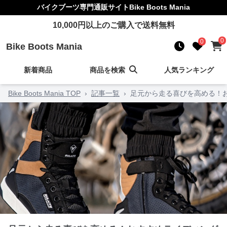
バイクブーツ
専門通販サイト
Bike Boots Mania
10,000
円以上のご購入で送料無料
0
0
Bike Boots Mania
新着商品
商品を検索
人気ランキング
Bike Boots Mania TOP
›
記事一覧
›
足元から走る喜びを高める！