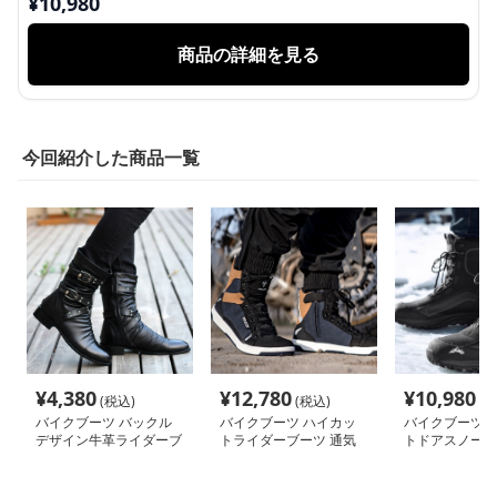
¥
10,980
商品の詳細を見る
今回紹介した商品一覧
¥
4,380
¥
12,780
¥
10,980
(税込)
(税込)
(税
バイクブーツ バックル
バイクブーツ ハイカッ
バイクブーツ 
デザイン牛革ライダーブ
トライダーブーツ 通気
トドアスノーブ
ーツ
機能付き