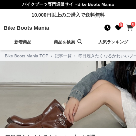
バイクブーツ
専門通販サイト
Bike Boots Mania
10,000
円以上のご購入で送料無料
0
0
Bike Boots Mania
新着商品
商品を検索
人気ランキング
Bike Boots Mania TOP
›
記事一覧
›
毎日履きたくなるかわいいブ