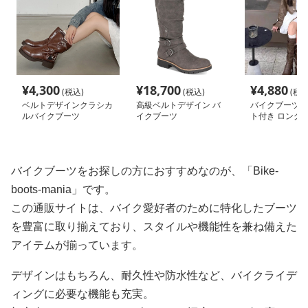
¥
4,300
¥
18,700
¥
4,880
(税込)
(税込)
(税込
ベルトデザインクラシカ
高級ベルトデザイン バ
バイクブーツ 
ルバイクブーツ
イクブーツ
ト付き ロング
ブーツ
バイクブーツをお探しの方におすすめなのが、「Bike-
boots-mania」です。
この通販サイトは、バイク愛好者のために特化したブーツ
を豊富に取り揃えており、スタイルや機能性を兼ね備えた
アイテムが揃っています。
デザインはもちろん、耐久性や防水性など、バイクライデ
ィングに必要な機能も充実。