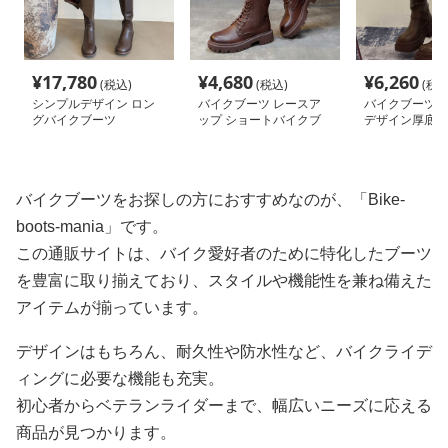
¥
17,780
¥
4,680
¥
6,260
(税込)
(税込)
(税込
シンプルデザイン ロン
バイクブーツ レースア
バイクブーツ 
グバイクブーツ
ップ ショートバイクブ
デザイン厚底ロ
ーツ
ツ
バイクブーツをお探しの方におすすめなのが、「Bike-
boots-mania」です。
この通販サイトは、バイク愛好者のために特化したブーツ
を豊富に取り揃えており、スタイルや機能性を兼ね備えた
アイテムが揃っています。
デザインはもちろん、耐久性や防水性など、バイクライデ
ィングに必要な機能も充実。
初心者からベテランライダーまで、幅広いニーズに応える
商品が見つかります。