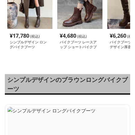
¥
17,780
¥
4,680
¥
6,260
(税込)
(税込)
(税込
シンプルデザイン ロン
バイクブーツ レースア
バイクブーツ 
グバイクブーツ
ップ ショートバイクブ
デザイン厚底ロ
ーツ
ツ
シンプルデザインのブラウンロングバイクブ
ーツ